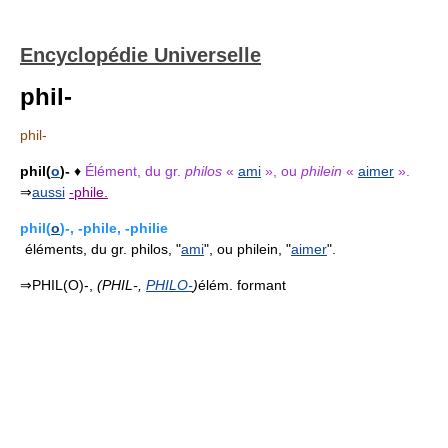
Encyclopédie Universelle
phil-
phil-
phil(
o
)-
♦
Élément, du gr.
philos
«
ami
», ou
philein
«
aimer
».
⇒
aussi
-phile.
phil(
o
)-, -phile, -philie
éléments, du gr. philos, "
ami
", ou philein, "
aimer
".
⇒PHIL(O)-,
(PHIL-,
PHILO-
)
élém. formant