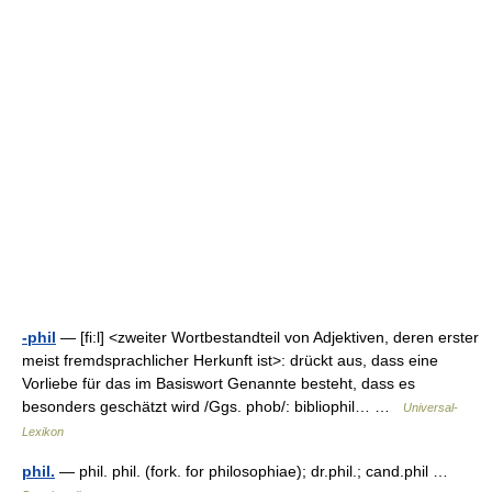
-phil
— [fi:l] <zweiter Wortbestandteil von Adjektiven, deren erster
meist fremdsprachlicher Herkunft ist>: drückt aus, dass eine
Vorliebe für das im Basiswort Genannte besteht, dass es
besonders geschätzt wird /Ggs. phob/: bibliophil… …
Universal-
Lexikon
phil.
— phil. phil. (fork. for philosophiae); dr.phil.; cand.phil …