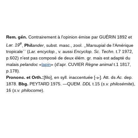
Rem. gén.
Contrairement à l'opinion émise par GUÉRIN 1892 et
e
Lar. 19
,
Phil
ander
, subst. masc., zool. ,,Marsupial de l'Amérique
tropicale`` (
Lar. encyclop.
, v. aussi
Encyclop. Sc. Techn.
t.7 1972,
p.602) n'est pas composé de deux élém. gr. mais est adapté du
malais
pelandoc
«
lapin
» (d'apr. CUVIER
Règne animal
t.1 1817,
p.178).
Prononc. et Orth.:
[filo], en syll. inaccentuée [-
-]. Att. ds
Ac.
dep.
1878.
Bbg.
PEYTARD 1975. —QUEM.
DDL
t.15 (
s.v. philosémite
),
16 (
s.v. philocome
).