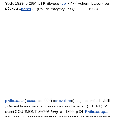
Yack, 1929, p.285).
b) Phil
émon
(
de
«chérir, baiser» ou
«
baiser
»). (Ds
Lar. encyclop.
et QUILLET 1965).
philo
come
(
-
come
, de
«
chevelure
»), adj., cosmétol., vieilli.
,,Qui est favorable à la croissance des cheveux`` (LITTRÉ). V.
aussi GOURMONT,
Esthét. lang. fr.
, 1899, p.34.
Philo
comique
,