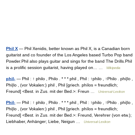
Phil X
— Phil Xenidis, better known as Phil X, is a Canadian born
guitarist and co founder of the Los Angeles based Turbo Pop band
Powder.Phil also plays guitar and sings for the band The Drills.Phil
is a prolific session guitarist, having played on… …
Wikipedia
phil-
— Phil : ↑ philo , Philo . * * * phil , Phil : ↑philo , ↑Philo . phi|lo ,
Phi|lo , (vor Vokalen:) phil , Phil [griech. phílos = freundlich;
Freund] <Best. in Zus. mit der Bed.>: Freun …
Universal-Lexikon
Phil-
— Phil : ↑ philo , Philo . * * * phil , Phil : ↑philo , ↑Philo . phi|lo ,
Phi|lo , (vor Vokalen:) phil , Phil [griech. phílos = freundlich;
Freund] <Best. in Zus. mit der Bed.>: Freund, Verehrer (von etw.);
Liebhaber, Anhänger; Liebe, Neigun …
Universal-Lexikon