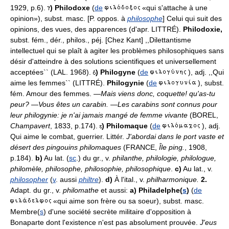
1929, p.6).
)
Philodoxe
(
de
«qui s'attache à une
opinion»), subst. masc. [P. oppos. à
philosophe
] Celui qui suit des
opinions, des vues, des apparences (d'apr. LITTRÉ).
Philodoxie,
subst. fém., dér., philos., péj. [Chez Kant] ,,Dilettantisme
intellectuel qui se plaît à agiter les problèmes philosophiques sans
désir d'atteindre à des solutions scientifiques et universellement
acceptées`` (LAL. 1968).
)
Philogyne
(
de
), adj. ,,Qui
aime les femmes`` (LITTRÉ).
Philogynie
(
de
), subst.
fém. Amour des femmes.
—Mais viens donc, coquette! qu'as-tu
peur? —Vous êtes un carabin. —Les carabins sont connus pour
leur philogynie: je n'ai jamais mangé de femme vivante
(BOREL,
Champavert
, 1833, p.174).
)
Philomaque
(
de
), adj.
Qui aime le combat, guerrier. Littér.
J'abordai dans le port vaste et
désert des pingouins philomaques
(FRANCE,
Île ping.
, 1908,
p.184).
b)
Au lat. (
sc
.) du gr., v.
philanthe, philologie, philologue,
philomèle, philosophe, philosophie, philosophique
.
c)
Au lat., v.
philosopher
(
v
. aussi
philtre
).
d)
À l'ital., v.
philharmonique.
2.
Adapt. du gr., v.
philomathe
et aussi:
a)
Philadelphe(
s
)
(
de
«qui aime son frère ou sa soeur), subst. masc.
Membre(
s
) d'une société secrète militaire d'opposition à
Bonaparte dont l'existence n'est pas absolument prouvée.
J'eus