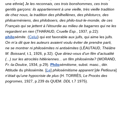
une ethnie]
Je les reconnais, ces trois bonshommes, ces trois
gentils garçons: ils appartiennent à une vieille, très vieille tradition
de chez nous, la tradition des philhellènes, des philoturcs, des
philoarméniens, des philoboers, des philo-tout-le-monde, de ces
Français qui se jettent à l'étourdie au milieu de bagarres qui ne les
regardent en rien
(THARAUD,
Cruelle Esp.
, 1937, p.22):
philo
sémite.
(
Celui
) qui est favorable aux juifs, qui aime les juifs.
On m'a dit que les auteurs avaient voulu éviter de prendre parti,
ne se montrer ni philosémites ni antisémites
(LÉAUTAUD,
Théâtre
M. Boissard
, t.1, 1926, p.32).
Que diriez-vous d'un film d'actualité
(...) sur les atrocités hitlériennes... un film philosémite?
(MORAND,
Fr.-la-Doulce
, 1934, p.29).
Philo
sémitisme
, subst. masc., dér.
Attitude du philosémite. [
Le
]
philosémitisme apparent
[
de Petlioura
]
n'était qu'une hypocrisie de plus
(H. TORRÈS,
Le Procès des
pogromes
, 1927, p.239 ds QUEM.
DDL
t.7 1975).