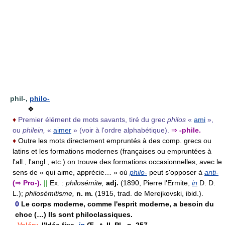
phil-,
philo-
❖
♦
Premier élément de mots savants, tiré du grec
philos
«
ami
»,
ou
philein,
«
aimer
» (voir à l'ordre alphabétique).
⇒
-phile.
♦
Outre les mots directement empruntés à des comp. grecs ou
latins et les formations modernes (françaises ou empruntées à
l'all., l'angl., etc.) on trouve des formations occasionnelles, avec le
sens de « qui aime, apprécie… » où
philo-
peut s'opposer à
anti-
(
⇒
Pro-).
||
Ex. :
philosémite,
adj.
(1890, Pierre l'Ermite,
in
D. D.
L.);
philosémitisme,
n. m.
(1915, trad. de Merejkovski, ibid.).
0
Le corps moderne, comme l'esprit moderne, a besoin du
choc (…) Ils sont philoclassiques.