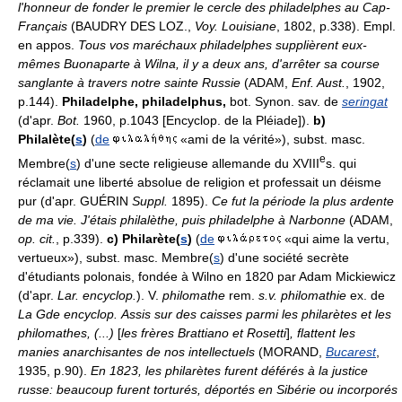
l'honneur de fonder le premier le cercle des philadelphes au Cap-
Français
(BAUDRY DES LOZ.,
Voy. Louisiane
, 1802, p.338). Empl.
en appos.
Tous vos maréchaux philadelphes supplièrent eux-
mêmes Buonaparte à Wilna, il y a deux ans, d'arrêter sa course
sanglante à travers notre sainte Russie
(ADAM,
Enf. Aust.
, 1902,
p.144).
Philadelphe, philadelphus,
bot. Synon. sav. de
seringat
(d'apr.
Bot.
1960, p.1043 [Encyclop. de la Pléiade]).
b)
Philalète(
s
)
(
de
«ami de la vérité»), subst. masc.
e
Membre(
s
) d'une secte religieuse allemande du XVIII
s. qui
réclamait une liberté absolue de religion et professait un déisme
pur (d'apr. GUÉRIN
Suppl.
1895).
Ce fut la période la plus ardente
de ma vie. J'étais philalèthe, puis philadelphe à Narbonne
(ADAM,
op. cit.
, p.339).
c)
Philarète(
s
)
(
de
«qui aime la vertu,
vertueux»), subst. masc. Membre(
s
) d'une société secrète
d'étudiants polonais, fondée à Wilno en 1820 par Adam Mickiewicz
(d'apr.
Lar. encyclop.
). V.
philomathe
rem.
s.v. philomathie
ex. de
La Gde encyclop.
Assis sur des caisses parmi les philarètes et les
philomathes, (...)
[
les frères Brattiano et Rosetti
]
, flattent les
manies anarchisantes de nos intellectuels
(MORAND,
Bucarest
,
1935, p.90).
En 1823, les philarètes furent déférés à la justice
russe: beaucoup furent torturés, déportés en Sibérie ou incorporés