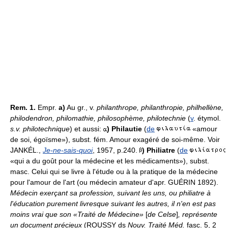
Rem.
1.
Empr.
a)
Au gr., v.
philanthrope, philanthropie, philhellène,
philodendron, philomathie, philosophème, philotechnie
(
v
. étymol.
s.v. philotechnique
) et aussi:
)
Philautie
(
de
«amour
de soi, égoïsme»), subst. fém. Amour exagéré de soi-même. Voir
JANKÉL.,
Je-ne-sais-quoi
, 1957, p.240.
)
Philiatre
(
de
«qui a du goût pour la médecine et les médicaments»), subst.
masc. Celui qui se livre à l'étude ou à la pratique de la médecine
pour l'amour de l'art (ou médecin amateur d'apr. GUÉRIN 1892).
Médecin exerçant sa profession, suivant les uns, ou philiatre à
l'éducation purement livresque suivant les autres, il n'en est pas
moins vrai que son «Traité de Médecine»
[
de Celse
]
, représente
un document précieux
(ROUSSY ds
Nouv. Traité Méd.
fasc. 5, 2