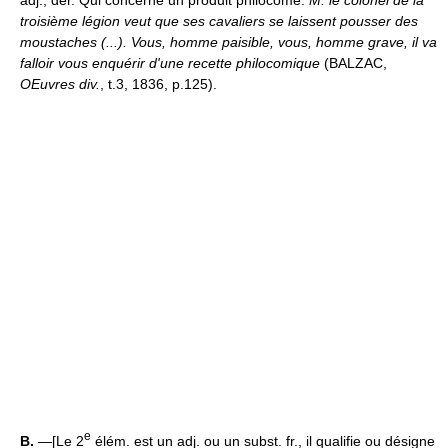
adj., dér. Qui concerne un produit philocome.
M. le colonel de la
troisième légion veut que ses cavaliers se laissent pousser des
moustaches (...). Vous, homme paisible, vous, homme grave, il va
falloir vous enquérir d'une recette philocomique
(BALZAC,
OEuvres div.
, t.3, 1836, p.125).
e
B.
—[Le 2
élém. est un adj. ou un subst. fr., il qualifie ou désigne