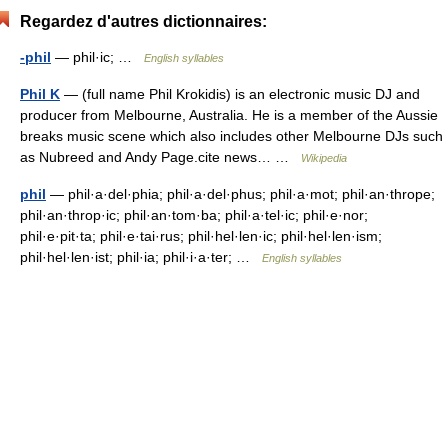
Regardez d'autres dictionnaires:
-phil
— phil·ic; …
English syllables
Phil K
— (full name Phil Krokidis) is an electronic music DJ and
producer from Melbourne, Australia. He is a member of the Aussie
breaks music scene which also includes other Melbourne DJs such
as Nubreed and Andy Page.cite news… …
Wikipedia
phil
— phil·a·del·phia; phil·a·del·phus; phil·a·mot; phil·an·thrope;
phil·an·throp·ic; phil·an·tom·ba; phil·a·tel·ic; phil·e·nor;
phil·e·pit·ta; phil·e·tai·rus; phil·hel·len·ic; phil·hel·len·ism;
phil·hel·len·ist; phil·ia; phil·i·a·ter; …
English syllables