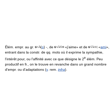
Élém. empr. au gr.
(
o
) -, de
«j'aime» et de
«
ami
»,
entrant dans la constr. de qq. mots où il exprime la sympathie,
e
l'intérêt pour, ou l'affinité avec ce que désigne le 2
élém. Peu
productif en fr., on le trouve en revanche dans un grand nombre
d'empr. ou d'adaptations (
v
. rem.
infra
).