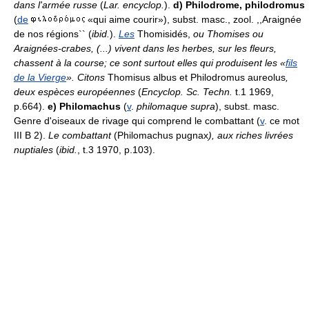
dans l'armée russe
(
Lar. encyclop.
).
d)
Philodrome, philodromus
(
de
«qui aime courir»), subst. masc., zool. ,,Araignée
de nos régions`` (
ibid.
).
Les
Thomisidés,
ou Thomises ou
Araignées-crabes, (...) vivent dans les herbes, sur les fleurs,
chassent à la course; ce sont surtout elles qui produisent les «
fils
de la Vierge
». Citons
Thomisus albus et Philodromus aureolus
,
deux espèces européennes
(
Encyclop. Sc. Techn.
t.1 1969,
p.664).
e)
Philomachus
(
v
.
philomaque supra
), subst. masc.
Genre d'oiseaux de rivage qui comprend le combattant (
v
. ce mot
III B 2).
Le combattant
(Philomachus pugnax
), aux riches livrées
nuptiales
(
ibid.
, t.3 1970, p.103).