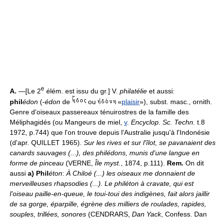
e
A.
—[Le 2
élém. est issu du gr.] V.
philatélie
et aussi:
phil
édon
(
-édon
de
ou
«
plaisir
»), subst. masc., ornith.
Genre d'oiseaux passereaux ténuirostres de la famille des
Méliphagidés (ou Mangeurs de miel,
v
.
Encyclop. Sc. Techn.
t.8
1972, p.744) que l'on trouve depuis l'Australie jusqu'à l'Indonésie
(d'apr. QUILLET 1965).
Sur les rives et sur l'îlot, se pavanaient des
canards sauvages (...), des philédons, munis d'une langue en
forme de pinceau
(VERNE,
Île myst.
, 1874, p.111).
Rem.
On dit
aussi
a)
Phil
éton
:
À Chiloé (...) les oiseaux me donnaient de
merveilleuses rhapsodies (...). Le philéton à cravate, qui est
l'oiseau paille-en-queue, le toui-toui des indigènes, fait alors jaillir
de sa gorge, éparpille, égrène des milliers de roulades, rapides,
souples, trillées, sonores
(CENDRARS,
Dan Yack
, Confess. Dan