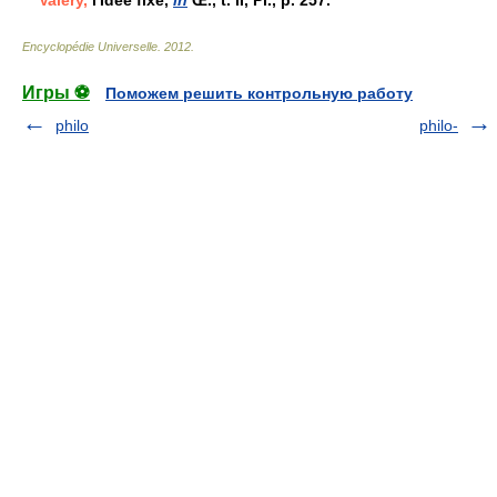
Valéry,
l'Idée fixe,
in
Œ., t. II, Pl., p. 257.
Encyclopédie Universelle
.
2012
.
Игры ⚽
Поможем решить контрольную работу
philo
philo-