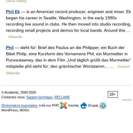
Dansk ordbog
Phil Ek
— is an American record producer, engineer and mixer. Ek
began his career in Seattle, Washington, in the early 1990s
recording live sound in clubs. He then moved into studio recording,
recording small projects and demos for local bands. Around this …
Wikipedia
Phil
— steht für: Brief des Paulus an die Philipper, ein Buch der
Bibel Philip, eine Kurzform des Vornamens Phil, ein Murmeltier in
Punxsutawney, das in dem Film „Und täglich grüßt das Murmeltier“
mitspielte phil steht für: den griechischer Wortstamm… …
Deutsch
Wikipedia
© Academic, 2000-2026
18+
Contactez-nous:
Support technique
,
RÉCLAME
Dictionnaires exportation
, créé sur PHP,
Joomla,
Drupal,
WordPress, MODx.